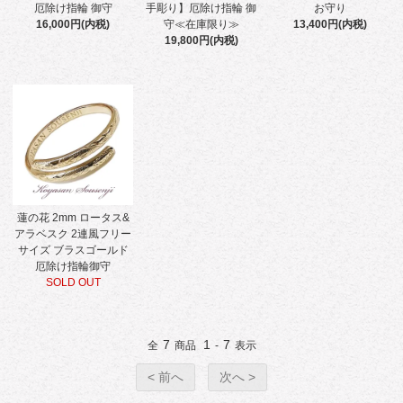
厄除け指輪 御守
手彫り】厄除け指輪 御
お守り
16,000円(内税)
守≪在庫限り≫
13,400円(内税)
19,800円(内税)
蓮の花 2mm ロータス&
アラベスク 2連風フリー
サイズ ブラスゴールド
厄除け指輪御守
SOLD OUT
7
1
7
全
商品
-
表示
< 前へ
次へ >