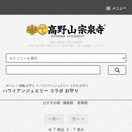
メニュー
高野山真言宗 宗完山 宗泉寺
お守り 授与所〜遠方からのご参拝が難しい方もお気軽にどうぞ〜
ホーム
>
指輪 お守り
>
ハワイアンジュエリー コラボ お守り
ハワイアンジュエリー コラボ お守り
おすすめ順
価格順
新着順
< 前へ
次へ >
7
1
7
全
商品
-
表示