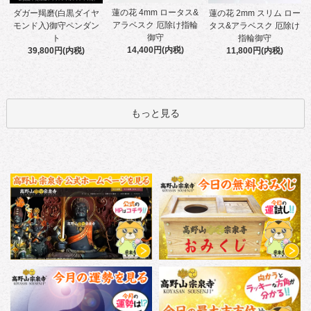
蓮の花 4mm ロータス&
ダガー羯磨(白黒ダイヤ
蓮の花 2mm スリム ロー
アラベスク 厄除け指輪
モンド入)御守ペンダン
タス&アラベスク 厄除け
御守
ト
指輪御守
14,400円(内税)
39,800円(内税)
11,800円(内税)
もっと見る