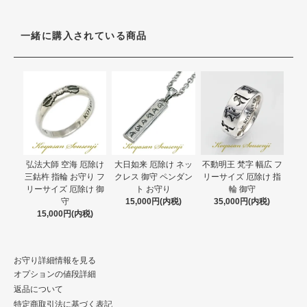
一緒に購入されている商品
弘法大師 空海 厄除け
大日如来 厄除け ネッ
不動明王 梵字 幅広 フ
三鈷杵 指輪 お守り フ
クレス 御守 ペンダン
リーサイズ 厄除け 指
リーサイズ 厄除け 御
ト お守り
輪 御守
守
15,000円(内税)
35,000円(内税)
15,000円(内税)
お守り詳細情報を見る
オプションの値段詳細
返品について
特定商取引法に基づく表記