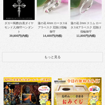
蓮の花 4mm ロータス&
ダガー羯磨(白黒ダイヤ
蓮の花 2mm スリム ロー
アラベスク 厄除け指輪
モンド入)御守ペンダン
タス&アラベスク 厄除け
御守
ト
指輪御守
14,400円(内税)
39,800円(内税)
11,800円(内税)
もっと見る