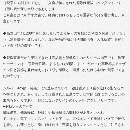
（梵字）で刻まれており、「入魂祈祷」された厄除け魔祓いペンダントです。
（酉ﾄﾘ歳の守り本尊でもあります）
ご真言とは仏を示す文言で、経典におけるもっとも重要な部分を選び出し、真
言とします。
◆高野山開創1200年を記念しましてより多くの皆様にご利益をお受け頂けるよ
う厄除を御作り致しました。真言密教の法に則り開眼供養（入魂祈祷）を施し
た正真正銘の御守りです。
◆製造直販だから実現できた【高品質と低価格】のオリジナル御守です。御守
のデザインは、 宗泉寺住職によるもので細部にまでこだわった高級感あるデザ
イン性と質感を兼ね備えており必ず感動とご満足いただける本物の梵字ででき
た御守です。
シルバー925銀（純銀）にて造られていて、銀は古来より魔を退ける聖なる力
を持つとされ、お守りとして珍重された金属です。日常的に身につけることの
出来るお守りであり、他にはないデザインのシルバーアクセサリーです。
■不動明王のご利益
魔障退散、怨敵降伏、厄除けや転禍招福の御利益があるといわれ
ています。梵字（サンスクリット文字）は、古代インドで発祥した文字で神仏
を表し、お守りとして身に付けたり、守護を願うファッションとして注目され