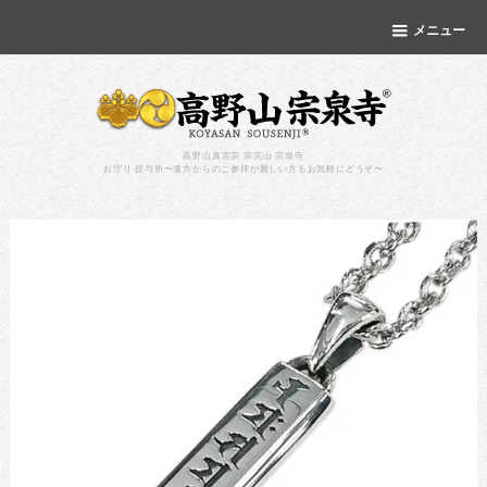
メニュー
高野山真言宗 宗完山 宗泉寺
お守り 授与所〜遠方からのご参拝が難しい方もお気軽にどうぞ〜