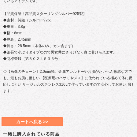
ているアイテムです。
【品質保証！高品質スターリングシルバー925製】
◆素材：純銀（シルバー925）
◆重量：3.8g
◆幅：6mm
◆厚み：2.45mm
◆長さ：28.5mm（本体のみ、カン含まず）
◆細長で小ぶりタイプなので男女共にさりげなく身に着けられます。
◆商標登録（第６０２４５３５号）
◇【画像のチェーン】2.0mm幅、金属アレルギーやお肌がたいへん敏感な方で
も、最もお肌に優しい 【医療用のハサミやメス】に使われている極めて体に反
応しにくい サージカルステンレス316Lで作っていますので安心してお使い頂け
ます。
カートへ戻る >>
一緒に購入されている商品