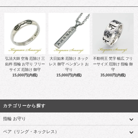
弘法大師 空海 厄除け 三
大日如来 厄除け ネック
不動明王 梵字 幅広 フリ
鈷杵 指輪 お守り フリー
レス 御守 ペンダント お
ーサイズ 厄除け 指輪 御
サイズ 厄除け 御守
守り
守
15,000円(内税)
15,000円(内税)
35,000円(内税)
カテゴリーから探す
指輪 お守り
ペア（リング・ネックレス）