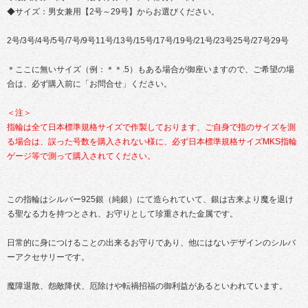
◆サイズ：男女兼用【2号～29号】からお選びください。
2号/3号/4号/5号/7号/9号11号/13号/15号/17号/19号/21号/23号25号/27号29号
＊ここに無いサイズ（例：＊＊.5）もある場合が御座いますので、ご希望の場
合は、必ず購入前に「お問合せ」ください。
＜注＞
指輪は全て日本標準規格サイズで作製しております、ご自身で指のサイズを測
る場合は、誤った号数を購入されない様に、必ず日本標準規格サイズMKS指輪
ゲージ等で測って購入されてください。
この指輪はシルバー925銀（純銀）にて造られていて、銀は古来より魔を退け
る聖なる力を持つとされ、お守りとして珍重された金属です。
日常的に身につけることの出来るお守りであり、他にはないデザインのシルバ
ーアクセサリーです。
魔障退散、怨敵降伏、厄除けや転禍招福の御利益があるといわれています。