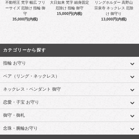
不動明王 梵字 幅広 フリ
大日如来 梵字 細身固定
リングホルダー 高野山
ーサイズ 厄除け 指輪 御
厄除け 指輪 御守
宗泉寺 ネックレス 厄除
守
15,000円(内税)
け 御守り
35,000円(内税)
13,000円(内税)
カテゴリーから探す
指輪 お守り
ペア（リング・ネックレス）
ネックレス・ペンダント 御守
恋愛・子宝 お守り
御守・御札
念珠・腕輪お守り