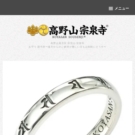
メニュー
高野山真言宗 宗完山 宗泉寺
お守り 授与所〜遠方からのご参拝が難しい方もお気軽にどうぞ〜