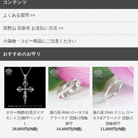
コンテンツ
よくある質問 >>
高野山 宗泉寺 お支払い方法 >>
※偽物・コピー商品にご注意ください
おすすめのお守り
蓮の花 4mm ロータス&
ダガー羯磨(白黒ダイヤ
蓮の花 2mm スリム ロー
アラベスク 厄除け指輪
モンド入)御守ペンダン
タス&アラベスク 厄除け
御守
ト
指輪御守
14,400円(内税)
39,800円(内税)
11,800円(内税)