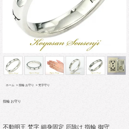
ホーム
>
指輪 お守り
>
梵字守り
指輪 お守り
不動明王 梵字 細身固定 厄除け 指輪 御守