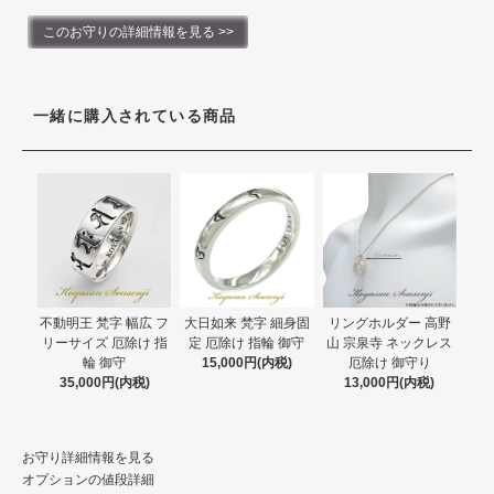
このお守りの詳細情報を見る >>
一緒に購入されている商品
不動明王 梵字 幅広 フ
大日如来 梵字 細身固
リングホルダー 高野
リーサイズ 厄除け 指
定 厄除け 指輪 御守
山 宗泉寺 ネックレス
輪 御守
15,000円(内税)
厄除け 御守り
35,000円(内税)
13,000円(内税)
お守り詳細情報を見る
オプションの値段詳細