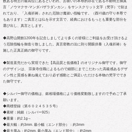
数ある明王の最高位にあるといわれ、お祓いの本尊的存在である不動明王御真
言「ノウマクサ-マンダバザラダンカン」をサンスクリット文字（梵字）で刻ま
れており、「入魂祈祷」された厄除け魔祓い指輪です。（酉ﾄﾘ歳の守り本尊で
もあります）ご真言とは仏を示す文言で、経典におけるもっとも重要な部分を
選び出し、真言とします。
◆高野山開創1200年を記念しましてより多くの皆様にご利益をお受け頂けるよ
う厄除指輪を御造り致しました。真言密教の法に則り開眼供養（入魂祈祷）を
施した正真正銘の御守りです。
◆製造直売だから実現できた【高品質と低価格】のオリジナル御守です。御守
のデザインは、 宗泉寺住職によるもので細部にまでこだわった高級感あるデザ
イン性と質感を兼ね備えており必ず感動とご満足いただける本物の梵字ででき
た御守です。
◆シルバー御守の価格は、銀相場価格により価格変動致しますので予めご了承
願います。
◆商標登録（第６０２４５３５号）
◆素材：純銀（シルバー925）
◆重量：約2.1g～
◆最大幅：約3mm. 最小幅（エンド部分）：約3mm
◆最大厚み：約2mm. 最小厚み（エンド部分）：約2mm