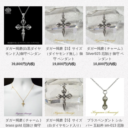
ダガー羯磨(白黒ダイヤ
ダガー羯磨【S】サイズ
ダガー羯磨 ( チャーム )
モンド入)御守ペンダン
（ダイヤモンド無し）御
Silver925 厄除け 御守 ペ
ト
守 ペンダント
ンダント
39,800円(内税)
19,800円(内税)
10,800円(内税)
ダガー羯磨 ( チャーム )
ダガー羯磨【S】サイズ
ブラスペンダント シル
brass gold 厄除け 御守
（白ダイヤモンド入り）
バー 五鈷杵 sm-013 厄除