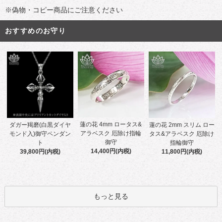
※偽物・コピー商品にご注意ください
おすすめのお守り
蓮の花 4mm ロータス&
ダガー羯磨(白黒ダイヤ
蓮の花 2mm スリム ロー
アラベスク 厄除け指輪
モンド入)御守ペンダン
タス&アラベスク 厄除け
御守
ト
指輪御守
14,400円(内税)
39,800円(内税)
11,800円(内税)
もっと見る