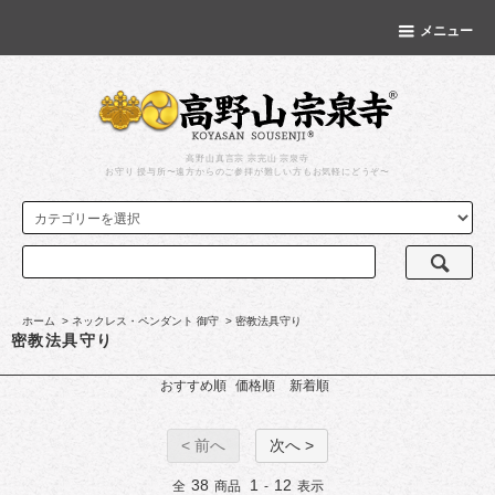
メニュー
高野山真言宗 宗完山 宗泉寺
お守り 授与所〜遠方からのご参拝が難しい方もお気軽にどうぞ〜
ホーム
>
ネックレス・ペンダント 御守
>
密教法具守り
密教法具守り
おすすめ順
価格順
新着順
< 前へ
次へ >
38
1
12
全
商品
-
表示