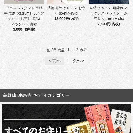
ブラスペンダント 五鈷
法輪 厄除け ピアス お守
法輪 チャーム 厄除け ネ
杵 羯磨 (katsuma) 014 br
り so-hrn-sv-pi
ックレス ペンダント お
ass-gold お守り 厄除け
13,000円(内税)
守り so-hrn-sv-cha
ネックレス 御守
7,800円(内税)
3,000円(内税)
38
1
12
全
商品
-
表示
< 前へ
次へ >
高野山 宗泉寺 お守りカテゴリー