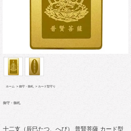
ホーム
>
御守・御札
>
カード型守り
御守・御札
十二支（辰巳たつ、へび） 普賢菩薩 カード型