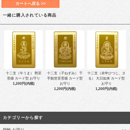
カートへ戻る >>
一緒に購入されている商品
十二支（午うま） 勢至
十二支（子ねずみ） 千
十二支（未申ひつじ、さ
菩薩 カード型 お守り
手観世音菩薩 カード型
る） 大日如来 カード型
1,200円(内税)
お守り
お守り
1,200円(内税)
1,200円(内税)
カテゴリーから探す
指輪 お守り