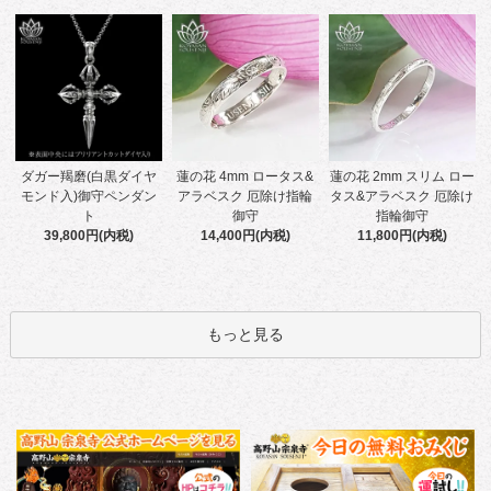
蓮の花 4mm ロータス&
ダガー羯磨(白黒ダイヤ
蓮の花 2mm スリム ロー
アラベスク 厄除け指輪
モンド入)御守ペンダン
タス&アラベスク 厄除け
御守
ト
指輪御守
14,400円(内税)
39,800円(内税)
11,800円(内税)
もっと見る