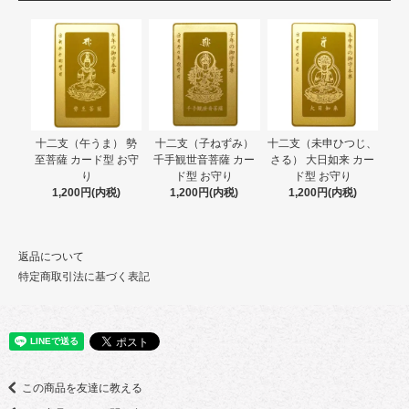
十二支（午うま） 勢
十二支（子ねずみ）
十二支（未申ひつじ、
至菩薩 カード型 お守
千手観世音菩薩 カー
さる） 大日如来 カー
り
ド型 お守り
ド型 お守り
1,200円(内税)
1,200円(内税)
1,200円(内税)
返品について
特定商取引法に基づく表記
この商品を友達に教える