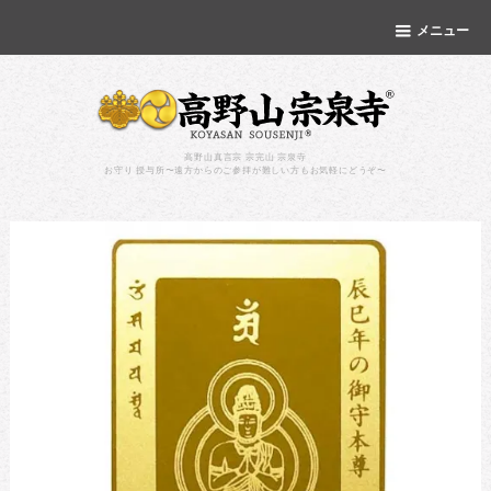
メニュー
高野山真言宗 宗完山 宗泉寺
お守り 授与所〜遠方からのご参拝が難しい方もお気軽にどうぞ〜