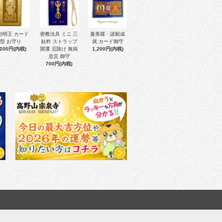
動明王 カード
密教法具 ミニ 三
曼荼羅・諸願成
型 お守り
鈷杵 ストラップ
就 カード御守
,200円(内税)
開運 厄除け 無病
1,200円(内税)
息災 御守
700円(内税)