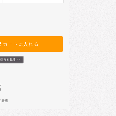
カートに入れる
情報を見る >>
る
細
く表記