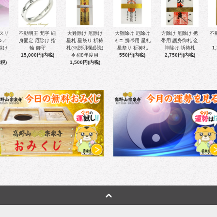
 スリ
不動明王 梵字 細
大難除け 厄除け
大難除け 厄除け
方除け 厄除け 携
不
&ア
身固定 厄除け 指
星札 星祭り 祈祷
ミニ 携帯用 星札
帯用 護身御札 金
除け
輪 御守
札(※説明欄必読)
星祭り 祈祷札
神除け 祈祷札
1
15,000円(内税)
令和8年度用
550円(内税)
2,750円(内税)
内税)
1,500円(内税)