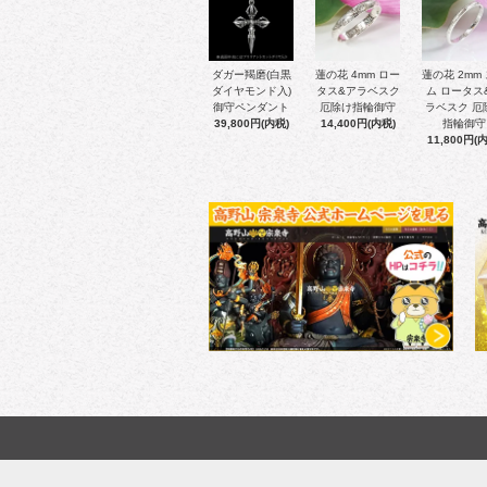
ダガー羯磨(白黒
蓮の花 4mm ロー
蓮の花 2mm
ダイヤモンド入)
タス&アラベスク
ム ロータス
御守ペンダント
厄除け指輪御守
ラベスク 厄
39,800円(内税)
14,400円(内税)
指輪御守
11,800円(