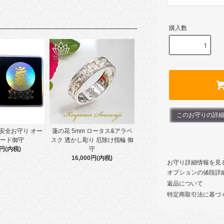
購入数
このお守りの詳細
安全お守り オー
蓮の花 5mm ロータス&アラベ
カード御守
スク 透かし彫り 厄除け指輪 御
0円(内税)
守
16,000円(内税)
お守り詳細情報を見
オプションの値段詳
返品について
特定商取引法に基づ