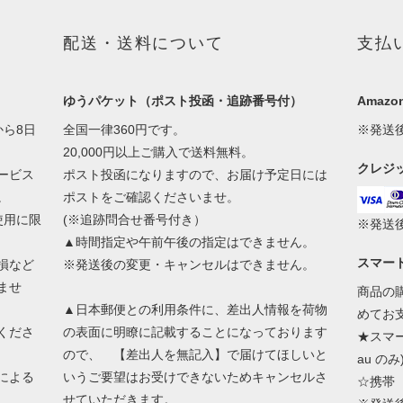
配送・送料について
支払
ゆうパケット（ポスト投函・追跡番号付）
Amazon
ら8日
全国一律360円です。
※発送
20,000円以上ご購入で送料無料。
クレジ
ービス
ポスト投函になりますので、お届け予定日には
。
ポストをご確認くださいませ。
使用に限
(※追跡問合せ番号付き）
※発送
▲時間指定や午前午後の指定はできません。
スマー
損など
※発送後の変更・キャンセルはできません。
ませ
商品の
▲日本郵便との利用条件に、差出人情報を荷物
めてお
くださ
の表面に明瞭に記載することになっております
★スマート
ので、 【差出人を無記入】で届けてほしいと
au のみ
による
いうご要望はお受けできないためキャンセルさ
☆携帯（
せていただきます。