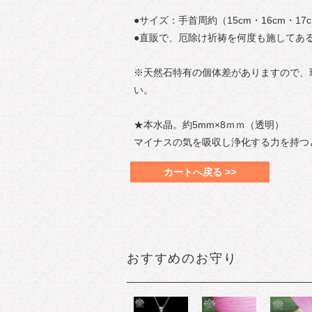
●サイズ：手首周約（15cm・16cm・17
●直販で、厄除け祈祷を何度も施してあ
※天然石特有の個体差がありますので、
い。
★本水晶。約5mm×8ｍｍ（透明）
マイナスの気を吸収し浄化する力を持つ
カートへ戻る >>
おすすめのお守り