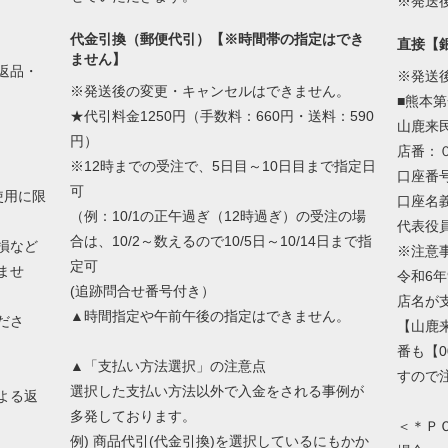
※発送
代金引換（郵便代引）【※時間帯の指定はでき
直接【
ません】
返品・
※発送
※発送後の変更・キャンセルはできません。
■熊本
★代引料金1250円（手数料：660円・送料：590
山鹿来民
円）
店番：
※12時までの受注で、5日目～10日目まで指定日
口座番
可
使用に限
口座名
（例：10/1の正午過ぎ（12時過ぎ）の受注の場
代表役
合は、10/2～数えるので10/5日～10/14日まで指
損など
※注意
定可
ませ
令和6年
(追跡問合せ番号付き）
店名が
▲時間指定や午前午後の指定はできません。
ださ
【山鹿
番も【0
▲「支払い方法選択」の注意点
すので
選択した支払い方法以外で入金をされる事例が
よる返
多発しております。
＜＊Ｐ
例) 商品代引(代金引換)を選択しているにもかか