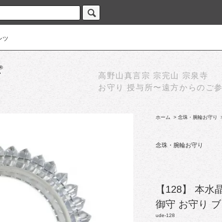
ンツ
高野山真言宗 宗完山 宗泉寺
お守り 授与所〜遠方からのご
ホーム
>
念珠・腕輪お守り
念珠・腕輪お守り
【128】 本水
御守 お守り 
ude-128