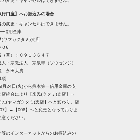
後の変更・キャンセルはできません。
銀行口座】へお振込みの場合
後の変更・キャンセルはできません。
第一信用金庫
(ヤマガクタミ)支店
００6
号（普）：０９１３６４７
義人：宗教法人 宗泉寺（ソウセンジ）
員 永田大貴
事項
9月24日(火)から熊本第一信用金庫の支
支店統合により【来民(クタミ)支店】→
来民(ヤマガクタミ)支店】へと変わり、店
07】→【006】へと変更となっておりま
注意ください。
Ｃ等のインターネットからのお振込みの