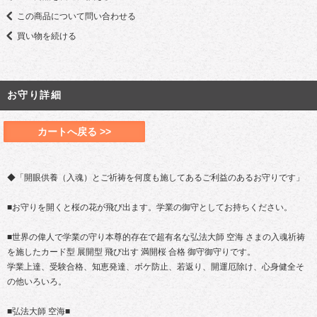
この商品について問い合わせる
買い物を続ける
お守り詳細
カートへ戻る >>
◆「開眼供養（入魂）とご祈祷を何度も施してあるご利益のあるお守りです」
■お守りを開くと桜の花が飛び出ます。学業の御守としてお持ちください。
■世界の偉人で学業の守り本尊的存在で超有名な弘法大師 空海 さまの入魂祈祷
を施したカード型 展開型 飛び出す 満開桜 合格 御守御守りです。
学業上達、受験合格、知恵発達、ボケ防止、若返り、開運厄除け、心身健全そ
の他いろいろ。
■弘法大師 空海■