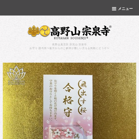
メニュー
高野山真言宗 宗完山 宗泉寺
お守り 授与所〜遠方からのご参拝が難しい方もお気軽にどうぞ〜