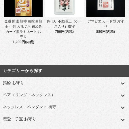
金運 開運 龍神 白蛇 白龍
身代り 不動明王（ケー
アマビエ カード型 お守
王 小判 入魂 ご祈祷済み
ス入り）御守
り
カード型ラミネート お
750円(内税)
880円(内税)
守り
1,200円(内税)
カテゴリーから探す
指輪 お守り
ペア（リング・ネックレス）
ネックレス・ペンダント 御守
恋愛・子宝 お守り