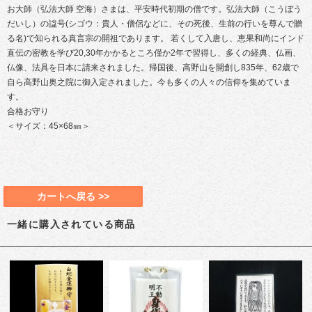
お大師（弘法大師 空海）さまは、平安時代初期の僧です。弘法大師（こうぼう
だいし）の諡号(シゴウ：貴人・僧侶などに、その死後、生前の行いを尊んで贈
る名)で知られる真言宗の開祖であります。 若くして入唐し、恵果和尚にインド
直伝の密教を学び20,30年かかるところ僅か2年で習得し、多くの経典、仏画、
仏像、法具を日本に請来されました。帰国後、高野山を開創し835年、62歳で
自ら高野山奥之院に御入定されました。今も多くの人々の信仰を集めていま
す。
合格お守り
＜サイズ：45×68㎜＞
カートへ戻る >>
一緒に購入されている商品