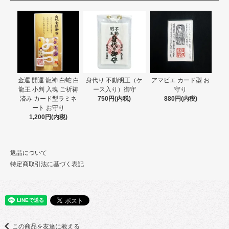
金運 開運 龍神 白蛇 白
身代り 不動明王（ケ
アマビエ カード型 お
龍王 小判 入魂 ご祈祷
ース入り）御守
守り
済み カード型ラミネ
750円(内税)
880円(内税)
ート お守り
1,200円(内税)
返品について
特定商取引法に基づく表記
この商品を友達に教える