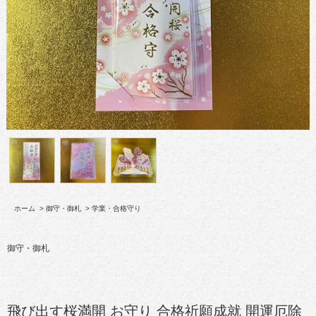
ホーム
>
御守・御札
>
学業・合格守り
御守・御札
飛び出す桜満開 お守り 合格祈願成就 開運厄除