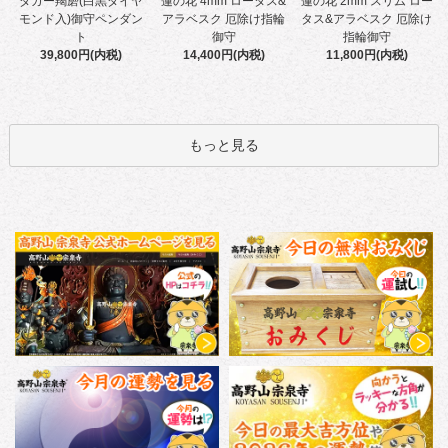
蓮の花 4mm ロータス&
ダガー羯磨(白黒ダイヤ
蓮の花 2mm スリム ロー
アラベスク 厄除け指輪
モンド入)御守ペンダン
タス&アラベスク 厄除け
御守
ト
指輪御守
14,400円(内税)
39,800円(内税)
11,800円(内税)
もっと見る