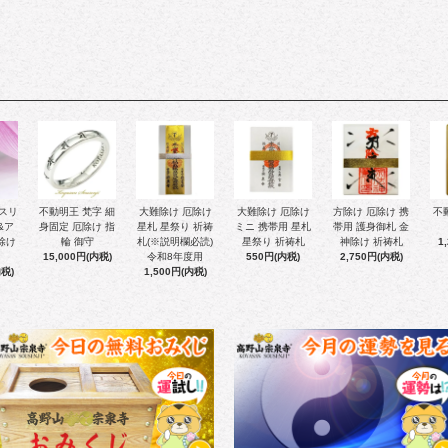
 スリ
不動明王 梵字 細
大難除け 厄除け
大難除け 厄除け
方除け 厄除け 携
不
&ア
身固定 厄除け 指
星札 星祭り 祈祷
ミニ 携帯用 星札
帯用 護身御札 金
除け
輪 御守
札(※説明欄必読)
星祭り 祈祷札
神除け 祈祷札
1
15,000円(内税)
令和8年度用
550円(内税)
2,750円(内税)
内税)
1,500円(内税)