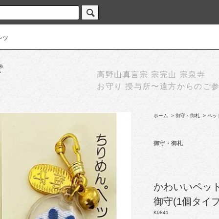
ンツ
高野山真言宗 宗完山 宗泉寺
お守り 授与所〜遠方からのご
ホーム
>
御守・御札
>
ペッ
御守・御札
かわいいペット
御守(1個タイプ
K0841