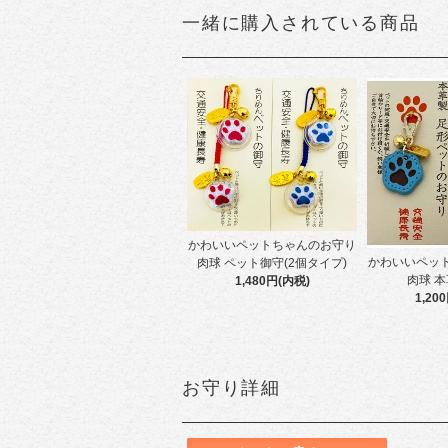
一緒に購入されている商品
かわいいペットちゃんのお守り
かわいいペッ
肉球 ペット御守(2個タイプ)
肉球 本
1,480円(内税)
1,20
お守り詳細