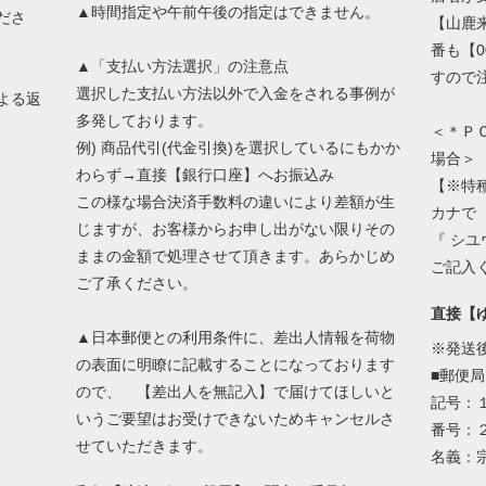
▲時間指定や午前午後の指定はできません。
ださ
【山鹿
番も【0
▲「支払い方法選択」の注意点
すので
選択した支払い方法以外で入金をされる事例が
よる返
多発しております。
＜＊Ｐ
例) 商品代引(代金引換)を選択しているにもかか
場合＞
わらず→直接【銀行口座】へお振込み
【※特
この様な場合決済手数料の違いにより差額が生
カナで
じますが、お客様からお申し出がない限りその
『 シ
ままの金額で処理させて頂きます。あらかじめ
ご記入
ご了承ください。
直接【
▲日本郵便との利用条件に、差出人情報を荷物
※発送
の表面に明瞭に記載することになっております
■郵便局
ので、 【差出人を無記入】で届けてほしいと
記号：
いうご要望はお受けできないためキャンセルさ
番号：
せていただきます。
名義：