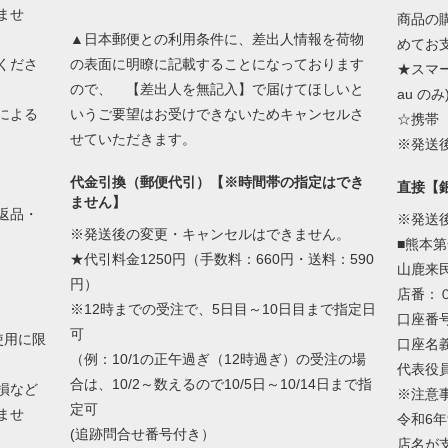
ませ
商品の
▲日本郵便との利用条件に、差出人情報を荷物
めてお
くださ
の表面に明瞭に記載することになっております
★スマート
ので、 【差出人を無記入】で届けてほしいと
au のみ
による
いうご要望はお受けできないためキャンセルさ
☆携帯（
せていただきます。
※発送
代金引換（郵便代引）【※時間帯の指定はでき
直接【
ません】
返品・
※発送
※発送後の変更・キャンセルはできません。
■熊本
★代引料金1250円（手数料：660円・送料：590
山鹿来民
円）
店番：
※12時までの受注で、5日目～10日目まで指定日
口座番
可
使用に限
口座名
（例：10/1の正午過ぎ（12時過ぎ）の受注の場
代表役
合は、10/2～数えるので10/5日～10/14日まで指
損など
※注意
定可
ませ
令和6年
(追跡問合せ番号付き）
店名が