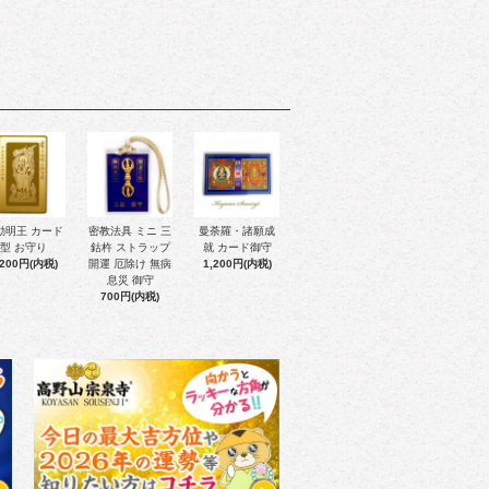
動明王 カード
密教法具 ミニ 三
曼荼羅・諸願成
型 お守り
鈷杵 ストラップ
就 カード御守
,200円(内税)
開運 厄除け 無病
1,200円(内税)
息災 御守
700円(内税)