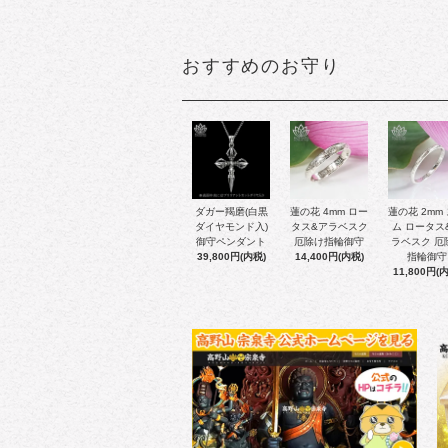
おすすめのお守り
ダガー羯磨(白黒
蓮の花 4mm ロー
蓮の花 2mm
ダイヤモンド入)
タス&アラベスク
ム ロータス
御守ペンダント
厄除け指輪御守
ラベスク 厄
39,800円(内税)
14,400円(内税)
指輪御守
11,800円(