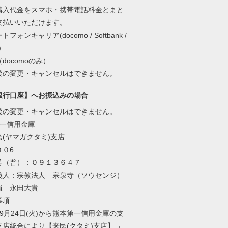
購入代金をスマホ・携帯電話料金とまと
支払いいただけます。
フォンキャリア(docomo / Softbank /
)
docomoのみ）
後の変更・キャンセルはできません。
銀行口座】へお振込みの場合
後の変更・キャンセルはできません。
第一信用金庫
(ヤマガクタミ)支店
００6
号（普）：０９１３６４７
義人：宗教法人 宗泉寺（ソウセンジ）
員 永田大貴
事項
9月24日(火)から熊本第一信用金庫の支
支店統合により【来民(クタミ)支店】→