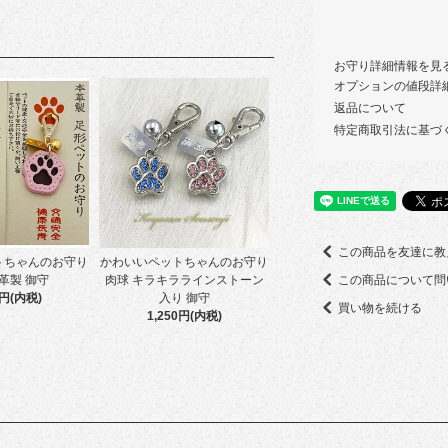
お守り詳細情報を見
オプションの値段詳
返品について
特定商取引法に基づ
この商品を友達に教
トちゃんのお守り
かわいいペットちゃんのお守り
革製 御守
肉球 キラキララインストーン
この商品について問
0円(内税)
入り 御守
買い物を続ける
1,250円(内税)