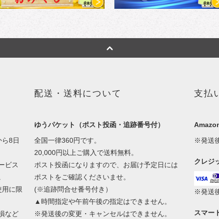
配送・送料について
支払
ゆうパケット（ポスト投函・追跡番号付）
Amazon
ら8日
全国一律360円です。
※発送
20,000円以上ご購入で送料無料。
クレジ
ービス
ポスト投函になりますので、お届け予定日には
。
ポストをご確認くださいませ。
使用に限
(※追跡問合せ番号付き）
※発送
▲時間指定や午前午後の指定はできません。
スマー
損など
※発送後の変更・キャンセルはできません。