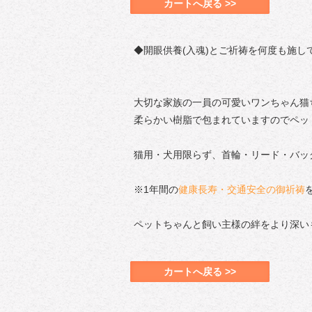
カートへ戻る >>
◆開眼供養(入魂)とご祈祷を何度も施
大切な家族の一員の可愛いワンちゃん猫
柔らかい樹脂で包まれていますのでペッ
猫用・犬用限らず、首輪・リード・バッ
※1年間の
健康長寿・交通安全の御祈祷
ペットちゃんと飼い主様の絆をより深い
カートへ戻る >>