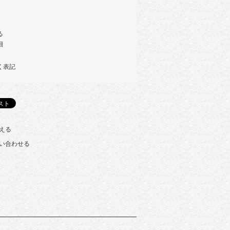
る
細
く表記
える
い合わせる