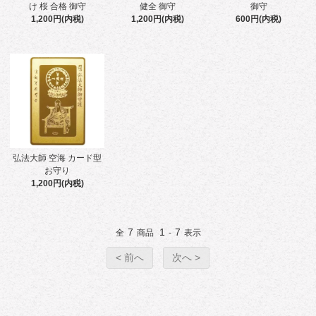
け 桜 合格 御守
健全 御守
御守
1,200円(内税)
1,200円(内税)
600円(内税)
弘法大師 空海 カード型
お守り
1,200円(内税)
7
1
7
全
商品
-
表示
< 前へ
次へ >