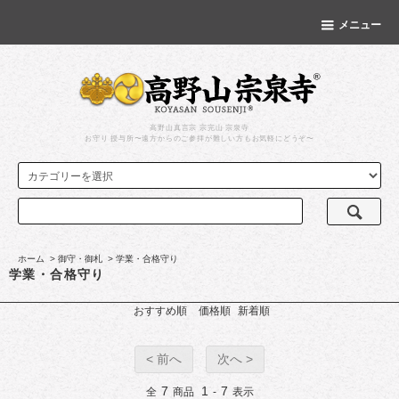
メニュー
高野山真言宗 宗完山 宗泉寺
お守り 授与所〜遠方からのご参拝が難しい方もお気軽にどうぞ〜
ホーム
>
御守・御札
>
学業・合格守り
学業・合格守り
おすすめ順
価格順
新着順
< 前へ
次へ >
7
1
7
全
商品
-
表示