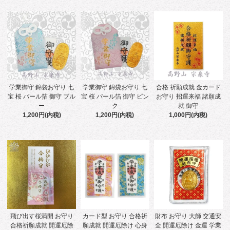
学業御守 錦袋お守り 七
学業御守 錦袋お守り 七
合格 祈願成就 金カード
宝 桜 パール箔 御守 ブル
宝 桜 パール箔 御守 ピン
お守り 招運来福 諸願成
ー
ク
就 御守
1,200円(内税)
1,200円(内税)
1,000円(内税)
飛び出す桜満開 お守り
カード型 お守り 合格祈
財布 お守り 大師 交通安
合格祈願成就 開運厄除
願成就 開運厄除け 心身
全 開運厄除け 金運 学業