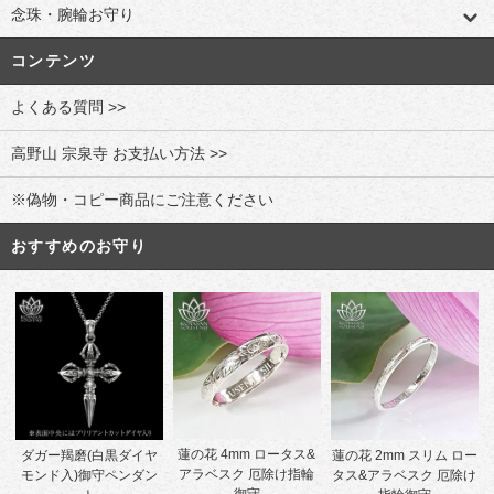
念珠・腕輪お守り
コンテンツ
よくある質問 >>
高野山 宗泉寺 お支払い方法 >>
※偽物・コピー商品にご注意ください
おすすめのお守り
蓮の花 4mm ロータス&
ダガー羯磨(白黒ダイヤ
蓮の花 2mm スリム ロー
アラベスク 厄除け指輪
モンド入)御守ペンダン
タス&アラベスク 厄除け